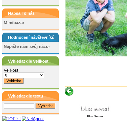
Napsali o nás
Mimibazar
Hodnocení návštěvníků
Napište nám svůj názor
Vyhledat dle velikosti
Velikost
Vyhledat dle textu
Blue Seven