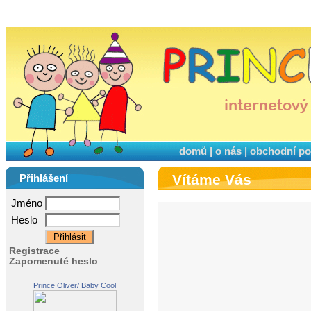
domů
|
o nás
|
obchodní p
Vítáme Vás
Přihlášení
Jméno
Heslo
Registrace
Zapomenuté heslo
Prince Oliver/ Baby Cool