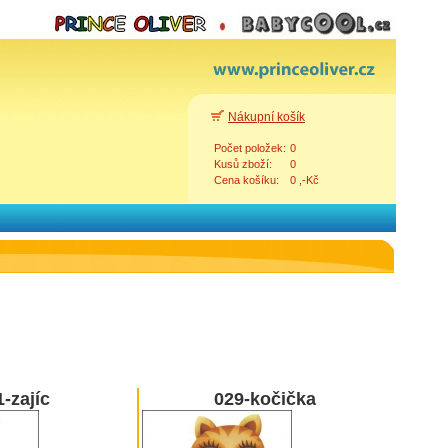
Nákupní košík
Počet položek:
0
Kusů zboží:
0
Cena košíku:
0 ,-Kč
-zajíc
029-kočička