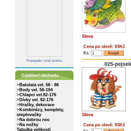
Sleva
Cena po slevě: 93Kč
Ks.
Propagujte i svojí stránku
025-pejse
Oddělení obchodu
>
Batolata vel. 56 - 86
>
Body vel. 56-104
>
Chlapci vel.92-176
>
Dívky vel. 92-176
>
Hračky, dekorace
>
Kombinézy, komplety,
oteplovačky
Sleva
>
Na dobrou noc
>
Na nožky
Cena po slevě: 93Kč
Tabulka velikostí