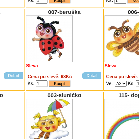
Ks.
Ks.
k
007-beruška
006
Sleva
Sleva
Cena po slevě: 93Kč
Cena po slevě:
Ks.
Vel.
Ks.
ko
003-sluníčko
115- do