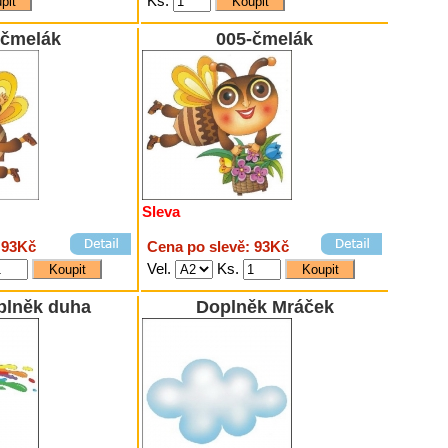
Ks.
-čmelák
005-čmelák
Sleva
 93Kč
Cena po slevě: 93Kč
Vel.
Ks.
plněk duha
Doplněk Mráček