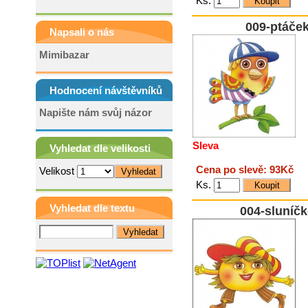
Ks.
009-ptáče
Napsali o nás
Mimibazar
Hodnocení návštěvníků
Napište nám svůj názor
Sleva
Vyhledat dle velikosti
Cena po slevě: 93Kč
Velikost
Ks.
Vyhledat dle textu
004-sluníč