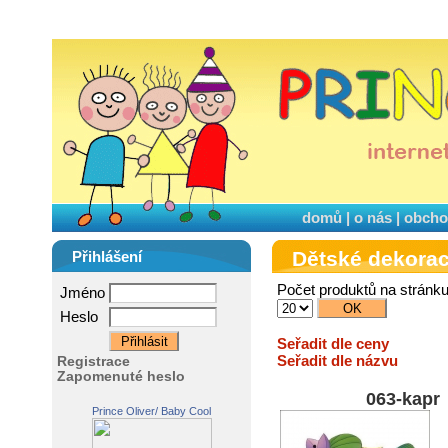
domů
|
o nás
|
obcho
Dětské dekora
Přihlášení
Počet produktů na stránk
Jméno
Heslo
Seřadit dle ceny
Seřadit dle názvu
Registrace
Zapomenuté heslo
063-kapr
Prince Oliver/ Baby Cool