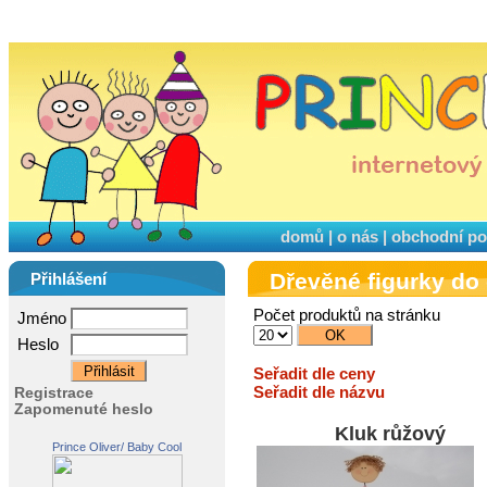
domů
|
o nás
|
obchodní p
Dřevěné figurky do
Přihlášení
Počet produktů na stránku
Jméno
Heslo
Seřadit dle ceny
Seřadit dle názvu
Registrace
Zapomenuté heslo
Kluk růžový
Prince Oliver/ Baby Cool