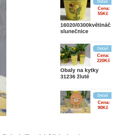
Cena:
55Kč
16020/0300květináč
slunečnice
Cena:
220Kč
Obaly na kytky
31236 žluté
Cena:
90Kč
2770- ovce 2
oranžová