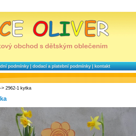
dní podmínky
|
dodací a platební podmínky
|
kontakt
-> 2962-1 kytka
tka