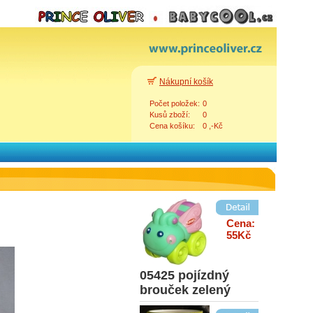
Cena:
93Kč
010-kuřátko
Nákupní košík
Počet položek:
0
Cena:
Kusů zboží:
0
150Kč
Cena košíku:
0 ,-Kč
6446Donatello-
turtle
Zpět
Cena:
55Kč
05425 pojízdný
brouček zelený