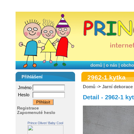
domů
|
o nás
|
obcho
2962-1 kytka
Přihlášení
Domů
->
Jarní dekorace
Jméno
Heslo
Detail - 2962-1 ky
Registrace
Zapomenuté heslo
Prince Oliver/ Baby Cool