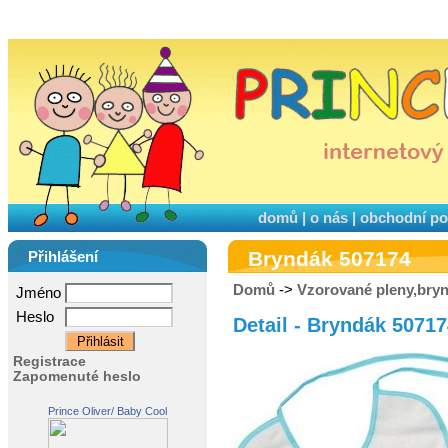
domů
|
o nás
|
obchodní p
Bryndák 507174
Přihlášení
Domů
->
Vzorované pleny,bry
Jméno
Heslo
Detail - Bryndák 5071
Registrace
Zapomenuté heslo
Prince Oliver/ Baby Cool