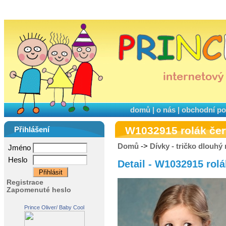
domů
|
o nás
|
obchodní p
W1032915 rolák če
Přihlášení
Domů
->
Dívky - tričko dlouhý
Jméno
Heslo
Detail - W1032915 rol
Registrace
Zapomenuté heslo
Prince Oliver/ Baby Cool