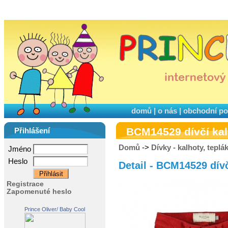
domů
|
o nás
|
obchodní p
BCM14529 dívčí kal
Přihlášení
Domů
->
Dívky - kalhoty, teplá
Jméno
Heslo
Detail - BCM14529 dív
Registrace
Zapomenuté heslo
Prince Oliver/ Baby Cool