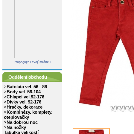
Propagujte i svojí stránku
Oddělení obchodu
>
Batolata vel. 56 - 86
>
Body vel. 56-104
>
Chlapci vel.92-176
>
Dívky vel. 92-176
>
Hračky, dekorace
>
Kombinézy, komplety,
oteplovačky
>
Na dobrou noc
>
Na nožky
Tabulka velikostí